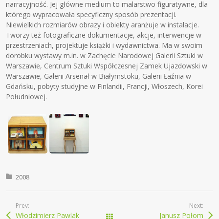
narracyjność. Jej główne medium to malarstwo figuratywne, dla
którego wypracowała specyficzny sposób prezentacji.
Niewielkich rozmiarów obrazy i obiekty aranżuje w instalacje.
Tworzy też fotograficzne dokumentacje, akcje, interwencje w
przestrzeniach, projektuje książki i wydawnictwa. Ma w swoim
dorobku wystawy m.in. w Zachęcie Narodowej Galerii Sztuki w
Warszawie, Centrum Sztuki Współczesnej Zamek Ujazdowski w
Warszawie, Galerii Arsenał w Białymstoku, Galerii Łaźnia w
Gdańsku, pobyty studyjne w Finlandii, Francji, Włoszech, Korei
Południowej.
Posted in:
2008
Prev:
Next:
Włodzimierz Pawlak
Janusz Połom
Wszystkie wpisy