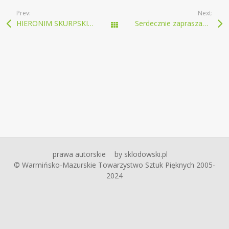
Prev:
Next:
HIERONIM SKURPSKI SZKICOWNIKI Z LAT 1939 –1964
Serdecznie zapraszamy do Galerii „Zamek” w Reszlu
wszystkie AKTUALNOŚCI
prawa autorskie
by sklodowski.pl
© Warmińsko-Mazurskie Towarzystwo Sztuk Pięknych 2005-
2024